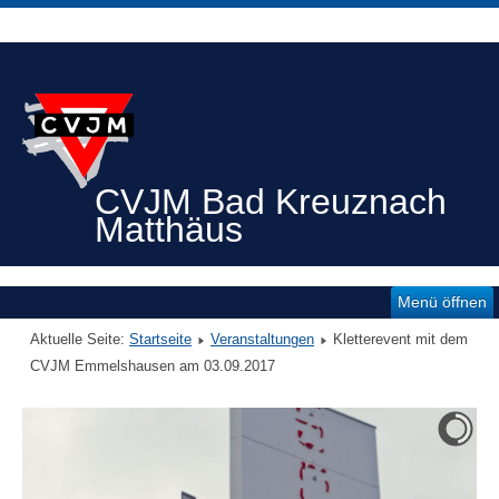
CVJM Bad Kreuznach
Matthäus
Menü öffnen
Aktuelle Seite:
Startseite
Veranstaltungen
Kletterevent mit dem
CVJM Emmelshausen am 03.09.2017